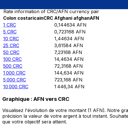
Rate information of CRC/AFN currency pair
Colon costaricain
CRC
Afghani afghan
AFN
1
CRC
0,144634
AFN
5
CRC
0,723168
AFN
10
CRC
1,44634
AFN
25
CRC
3,61584
AFN
50
CRC
7,23168
AFN
100
CRC
14,4634
AFN
500
CRC
72,3168
AFN
1 000
CRC
144,634
AFN
5 000
CRC
723,168
AFN
10 000
CRC
1 446,34
AFN
Graphique : AFN vers CRC
Visualisez l'évolution de votre montant (1 AFN). Notre g
précision la valeur de votre argent à tout instant. Souha
que votre objectif sera atteint.