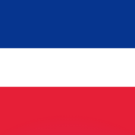
ouvons battre les taux des concurrents.
rtisseur. Ceci est fourni à titre informatif uniquement. Vo
anger avec Xe ?