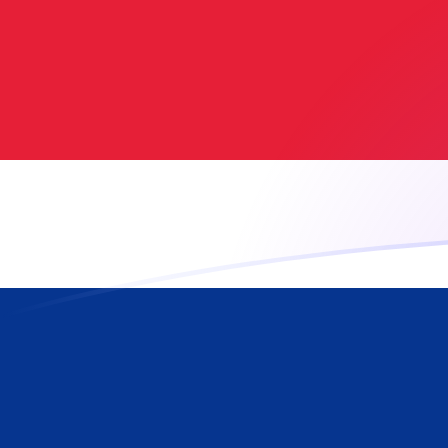
Le taux de change de AFN vers CRC a
Convertir Afghani afghan en Colon costaricain
Rate information of AFN/CRC currency pair
Afghani afghan
AFN
Colon costaricain
CRC
1
AFN
6,91402
CRC
5
AFN
34,5701
CRC
10
AFN
69,1402
CRC
25
AFN
172,851
CRC
50
AFN
345,701
CRC
100
AFN
691,402
CRC
500
AFN
3 457,01
CRC
1 000
AFN
6 914,02
CRC
5 000
AFN
34 570,1
CRC
10 000
AFN
69 140,2
CRC
Convertir Colon costaricain en Afghani afghan