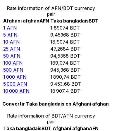
Rate information of AFN/BDT currency
pair
Afghani afghan
AFN
Taka bangladais
BDT
1
AFN
1,89074
BDT
5
AFN
9,45368
BDT
10
AFN
18,9074
BDT
25
AFN
47,2684
BDT
50
AFN
94,5368
BDT
100
AFN
189,074
BDT
500
AFN
945,368
BDT
1 000
AFN
1 890,74
BDT
5 000
AFN
9 453,68
BDT
10 000
AFN
18 907,4
BDT
Convertir Taka bangladais en Afghani afghan
Rate information of BDT/AFN currency
pair
Taka bangladais
BDT
Afghani afghan
AFN