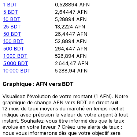
1
BDT
0,528894
AFN
5
BDT
2,64447
AFN
10
BDT
5,28894
AFN
25
BDT
13,2224
AFN
50
BDT
26,4447
AFN
100
BDT
52,8894
AFN
500
BDT
264,447
AFN
1 000
BDT
528,894
AFN
5 000
BDT
2 644,47
AFN
10 000
BDT
5 288,94
AFN
Graphique : AFN vers BDT
Visualisez l'évolution de votre montant (1 AFN). Notre
graphique de change AFN vers BDT en direct suit
12 mois de taux moyens du marché en temps réel et
indique avec précision la valeur de votre argent à tout
instant. Souhaitez-vous être informé dès que le taux
évolue en votre faveur ? Créez une alerte de taux :
nous vous informerons dès que votre objectif sera