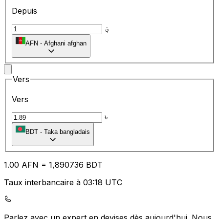
Depuis
؋
AFN
-
Afghani afghan
Vers
Vers
৳
BDT
-
Taka bangladais
1.00
AFN
=
1,
890736
BDT
Taux interbancaire à 03:18 UTC
Parlez avec un expert en devises dès aujourd'hui.
Nous