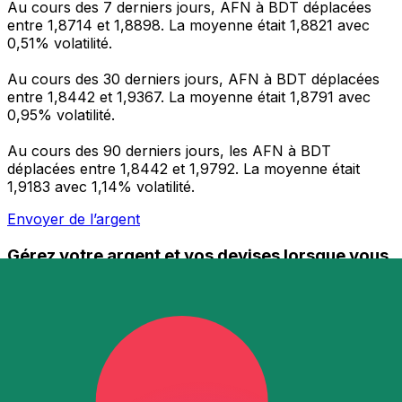
Au cours des 7 derniers jours, AFN à BDT déplacées
entre 1,8714 et 1,8898. La moyenne était 1,8821 avec
0,51% volatilité.
Au cours des 30 derniers jours, AFN à BDT déplacées
entre 1,8442 et 1,9367. La moyenne était 1,8791 avec
0,95% volatilité.
Au cours des 90 derniers jours, les AFN à BDT
déplacées entre 1,8442 et 1,9792. La moyenne était
1,9183 avec 1,14% volatilité.
Envoyer de l’argent
Gérez votre argent et vos devises lorsque vous
êtes en déplacement
L'application Xe réunit toutes les fonctionnalités
nécessaires pour vos transferts d'argent internationaux
et la gestion de vos devises. Convertissez des devises,
programmez des alertes de taux et transférez de
l'argent à l'étranger sans frais cachés. Téléchargez
l'application dès aujourd'hui !