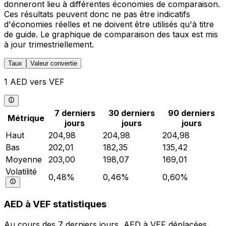
donneront lieu à différentes économies de comparaison.
Ces résultats peuvent donc ne pas être indicatifs
d'économies réelles et ne doivent être utilisés qu'à titre
de guide. Le graphique de comparaison des taux est mis
à jour trimestriellement.
Taux
Valeur convertie
1 AED vers VEF
7 derniers
30 derniers
90 derniers
Métrique
jours
jours
jours
Haut
204,98
204,98
204,98
Bas
202,01
182,35
135,42
Moyenne
203,00
198,07
169,01
Volatilité
0,48%
0,46%
0,60%
AED à VEF statistiques
Au cours des 7 derniers jours, AED à VEF déplacées