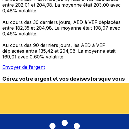
entre 202,01 et 204,98. La moyenne était 203,00 avec
0,48% volatilité.
Au cours des 30 derniers jours, AED à VEF déplacées
entre 182,35 et 204,98. La moyenne était 198,07 avec
0,46% volatilité.
Au cours des 90 derniers jours, les AED à VEF
déplacées entre 135,42 et 204,98. La moyenne était
169,01 avec 0,60% volatilité.
Envoyer de l’argent
Gérez votre argent et vos devises lorsque vous
êtes en déplacement
L'application Xe réunit toutes les fonctionnalités
nécessaires pour vos transferts d'argent internationaux
et la gestion de vos devises. Convertissez des devises,
programmez des alertes de taux et transférez de
l'argent à l'étranger sans frais cachés. Téléchargez
l'application dès aujourd'hui !