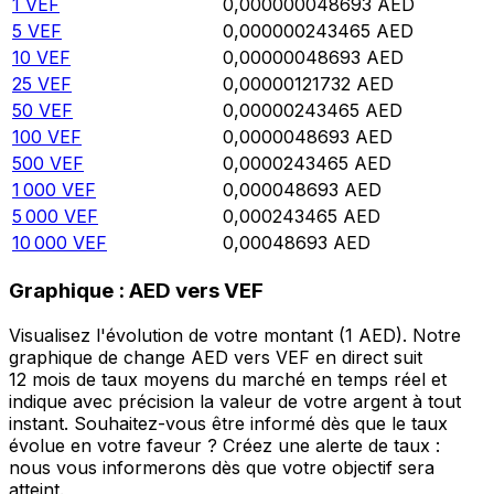
1
VEF
0,000000048693
AED
5
VEF
0,000000243465
AED
10
VEF
0,00000048693
AED
25
VEF
0,00000121732
AED
50
VEF
0,00000243465
AED
100
VEF
0,0000048693
AED
500
VEF
0,0000243465
AED
1 000
VEF
0,000048693
AED
5 000
VEF
0,000243465
AED
10 000
VEF
0,00048693
AED
Graphique : AED vers VEF
Visualisez l'évolution de votre montant (1 AED). Notre
graphique de change AED vers VEF en direct suit
12 mois de taux moyens du marché en temps réel et
indique avec précision la valeur de votre argent à tout
instant. Souhaitez-vous être informé dès que le taux
évolue en votre faveur ? Créez une alerte de taux :
nous vous informerons dès que votre objectif sera
atteint.