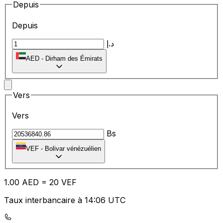
Depuis
Depuis
د.إ
AED
-
Dirham des Émirats
Vers
Vers
Bs
VEF
-
Bolivar vénézuélien
1.00
AED
=
20
VEF
Taux interbancaire à 14:06 UTC