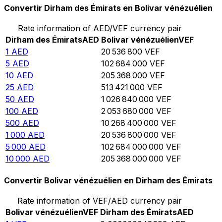
Convertir Dirham des Émirats en Bolivar vénézuélien
Rate information of AED/VEF currency pair
Dirham des Émirats
AED
Bolivar vénézuélien
VEF
1
AED
20 536 800
VEF
5
AED
102 684 000
VEF
10
AED
205 368 000
VEF
25
AED
513 421 000
VEF
50
AED
1 026 840 000
VEF
100
AED
2 053 680 000
VEF
500
AED
10 268 400 000
VEF
1 000
AED
20 536 800 000
VEF
5 000
AED
102 684 000 000
VEF
10 000
AED
205 368 000 000
VEF
Convertir Bolivar vénézuélien en Dirham des Émirats
Rate information of VEF/AED currency pair
Bolivar vénézuélien
VEF
Dirham des Émirats
AED