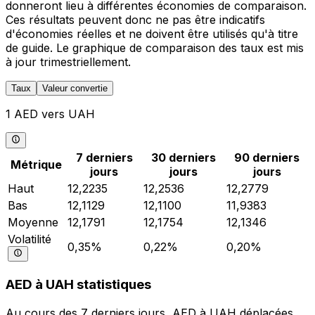
donneront lieu à différentes économies de comparaison.
Ces résultats peuvent donc ne pas être indicatifs
d'économies réelles et ne doivent être utilisés qu'à titre
de guide. Le graphique de comparaison des taux est mis
à jour trimestriellement.
Taux
Valeur convertie
1 AED vers UAH
7 derniers
30 derniers
90 derniers
Métrique
jours
jours
jours
Haut
12,2235
12,2536
12,2779
Bas
12,1129
12,1100
11,9383
Moyenne
12,1791
12,1754
12,1346
Volatilité
0,35%
0,22%
0,20%
AED à UAH statistiques
Au cours des 7 derniers jours, AED à UAH déplacées