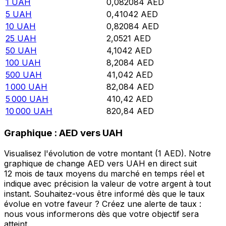
1
UAH
0,082084
AED
5
UAH
0,41042
AED
10
UAH
0,82084
AED
25
UAH
2,0521
AED
50
UAH
4,1042
AED
100
UAH
8,2084
AED
500
UAH
41,042
AED
1 000
UAH
82,084
AED
5 000
UAH
410,42
AED
10 000
UAH
820,84
AED
Graphique : AED vers UAH
Visualisez l'évolution de votre montant (1 AED). Notre
graphique de change AED vers UAH en direct suit
12 mois de taux moyens du marché en temps réel et
indique avec précision la valeur de votre argent à tout
instant. Souhaitez-vous être informé dès que le taux
évolue en votre faveur ? Créez une alerte de taux :
nous vous informerons dès que votre objectif sera
atteint.