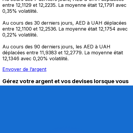
entre 12,1129 et 12,2235. La moyenne était 12,1791 avec
0,35% volatilité.
Au cours des 30 derniers jours, AED à UAH déplacées
entre 12,1100 et 12,2536. La moyenne était 12,1754 avec
0,22% volatilité.
Au cours des 90 derniers jours, les AED à UAH
déplacées entre 11,9383 et 12,2779. La moyenne était
12,1346 avec 0,20% volatilité.
Envoyer de l’argent
Gérez votre argent et vos devises lorsque vous
êtes en déplacement
L'application Xe réunit toutes les fonctionnalités
nécessaires pour vos transferts d'argent internationaux
et la gestion de vos devises. Convertissez des devises,
programmez des alertes de taux et transférez de
l'argent à l'étranger sans frais cachés. Téléchargez
l'application dès aujourd'hui !