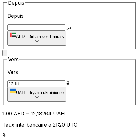
Depuis
Depuis
د.إ
AED
-
Dirham des Émirats
Vers
Vers
₴
UAH
-
Hryvnia ukrainienne
1.00
AED
=
12
,18264
UAH
Taux interbancaire à 21:20 UTC