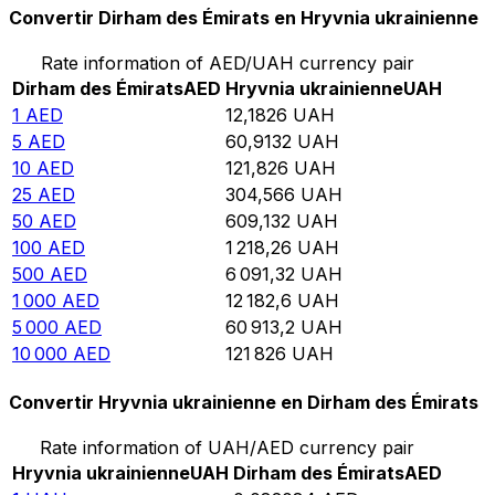
Convertir Dirham des Émirats en Hryvnia ukrainienne
Rate information of AED/UAH currency pair
Dirham des Émirats
AED
Hryvnia ukrainienne
UAH
1
AED
12,1826
UAH
5
AED
60,9132
UAH
10
AED
121,826
UAH
25
AED
304,566
UAH
50
AED
609,132
UAH
100
AED
1 218,26
UAH
500
AED
6 091,32
UAH
1 000
AED
12 182,6
UAH
5 000
AED
60 913,2
UAH
10 000
AED
121 826
UAH
Convertir Hryvnia ukrainienne en Dirham des Émirats
Rate information of UAH/AED currency pair
Hryvnia ukrainienne
UAH
Dirham des Émirats
AED