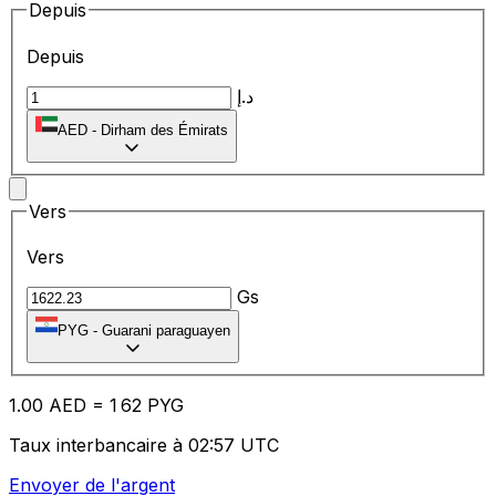
Depuis
Depuis
د.إ
AED
-
Dirham des Émirats
Vers
Vers
Gs
PYG
-
Guarani paraguayen
1.00
AED
=
1
62
PYG
Taux interbancaire à 02:57 UTC
Envoyer de l'argent