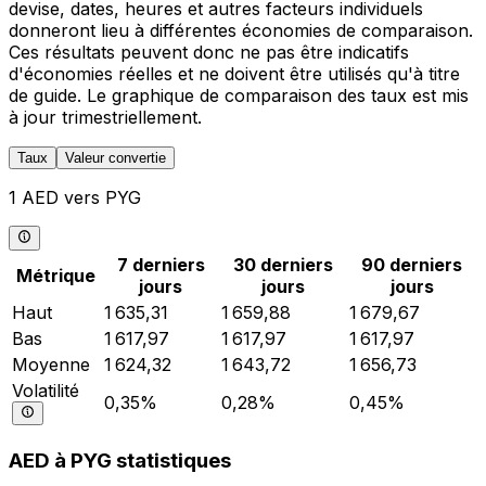
devise, dates, heures et autres facteurs individuels
donneront lieu à différentes économies de comparaison.
Ces résultats peuvent donc ne pas être indicatifs
d'économies réelles et ne doivent être utilisés qu'à titre
de guide. Le graphique de comparaison des taux est mis
à jour trimestriellement.
Taux
Valeur convertie
1 AED vers PYG
7 derniers
30 derniers
90 derniers
Métrique
jours
jours
jours
Haut
1 635,31
1 659,88
1 679,67
Bas
1 617,97
1 617,97
1 617,97
Moyenne
1 624,32
1 643,72
1 656,73
Volatilité
0,35%
0,28%
0,45%
AED à PYG statistiques