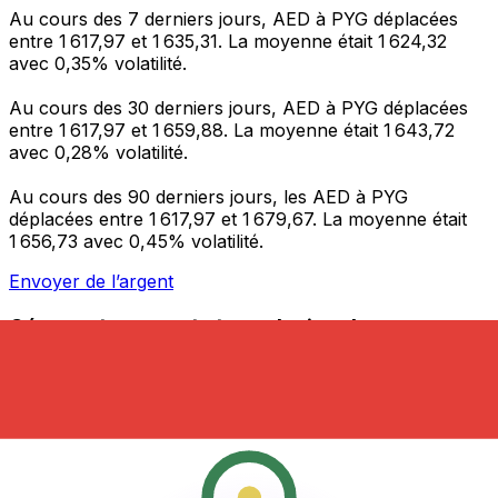
Au cours des 7 derniers jours, AED à PYG déplacées
entre 1 617,97 et 1 635,31. La moyenne était 1 624,32
avec 0,35% volatilité.
Au cours des 30 derniers jours, AED à PYG déplacées
entre 1 617,97 et 1 659,88. La moyenne était 1 643,72
avec 0,28% volatilité.
Au cours des 90 derniers jours, les AED à PYG
déplacées entre 1 617,97 et 1 679,67. La moyenne était
1 656,73 avec 0,45% volatilité.
Envoyer de l’argent
Gérez votre argent et vos devises lorsque vous
êtes en déplacement
L'application Xe réunit toutes les fonctionnalités
nécessaires pour vos transferts d'argent internationaux
et la gestion de vos devises. Convertissez des devises,
programmez des alertes de taux et transférez de
l'argent à l'étranger sans frais cachés. Téléchargez