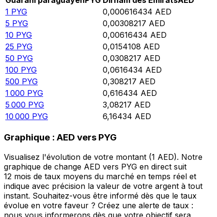
Guarani paraguayen
PYG
Dirham des Émirats
AED
1
PYG
0,000616434
AED
5
PYG
0,00308217
AED
10
PYG
0,00616434
AED
25
PYG
0,0154108
AED
50
PYG
0,0308217
AED
100
PYG
0,0616434
AED
500
PYG
0,308217
AED
1 000
PYG
0,616434
AED
5 000
PYG
3,08217
AED
10 000
PYG
6,16434
AED
Graphique : AED vers PYG
Visualisez l'évolution de votre montant (1 AED). Notre
graphique de change AED vers PYG en direct suit
12 mois de taux moyens du marché en temps réel et
indique avec précision la valeur de votre argent à tout
instant. Souhaitez-vous être informé dès que le taux
évolue en votre faveur ? Créez une alerte de taux :
nous vous informerons dès que votre objectif sera