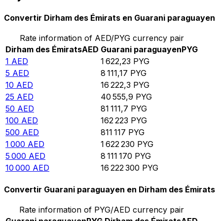
Convertir Dirham des Émirats en Guarani paraguayen
Rate information of AED/PYG currency pair
Dirham des Émirats
AED
Guarani paraguayen
PYG
1
AED
1 622,23
PYG
5
AED
8 111,17
PYG
10
AED
16 222,3
PYG
25
AED
40 555,9
PYG
50
AED
81 111,7
PYG
100
AED
162 223
PYG
500
AED
811 117
PYG
1 000
AED
1 622 230
PYG
5 000
AED
8 111 170
PYG
10 000
AED
16 222 300
PYG
Convertir Guarani paraguayen en Dirham des Émirats
Rate information of PYG/AED currency pair