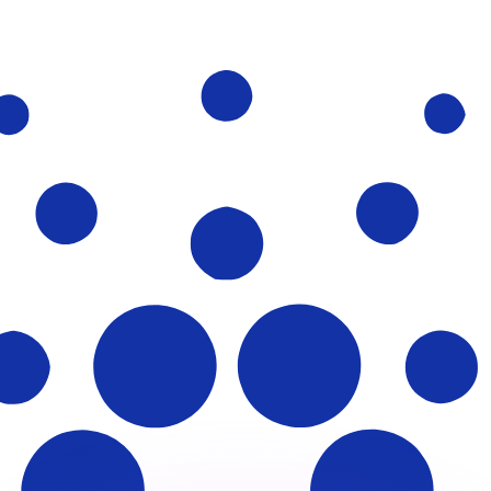
ouvons battre les taux des concurrents.
rtisseur. Ceci est fourni à titre informatif uniquement. Vo
anger avec Xe ?