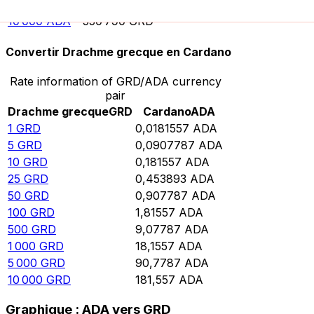
5 000
ADA
275 395
GRD
10 000
ADA
550 790
GRD
Convertir Drachme grecque en Cardano
Rate information of GRD/ADA currency
pair
Drachme grecque
GRD
Cardano
ADA
1
GRD
0,0181557
ADA
5
GRD
0,0907787
ADA
10
GRD
0,181557
ADA
25
GRD
0,453893
ADA
50
GRD
0,907787
ADA
100
GRD
1,81557
ADA
500
GRD
9,07787
ADA
1 000
GRD
18,1557
ADA
5 000
GRD
90,7787
ADA
10 000
GRD
181,557
ADA
Graphique : ADA vers GRD