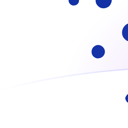
Inscrivez-vous aujourd'hui
Le taux de change de ADA vers GRD a
Convertir Cardano en Drachme grecque
Rate information of ADA/GRD
currency pair
Cardano
ADA
Drachme grecque
GRD
1
ADA
55,079
GRD
5
ADA
275,395
GRD
10
ADA
550,79
GRD
25
ADA
1 376,98
GRD
50
ADA
2 753,95
GRD
100
ADA
5 507,9
GRD
500
ADA
27 539,5
GRD
1 000
ADA
55 079
GRD