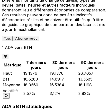
Différents montants de change de devise, types de
devise, dates, heures et autres facteurs individuels
donneront lieu à différentes économies de comparaison.
Ces résultats peuvent donc ne pas être indicatifs
d'économies réelles et ne doivent être utilisés qu'à titre
de guide. Le graphique de comparaison des taux est mis
à jour trimestriellement.
Taux
Valeur convertie
1 ADA vers BTN
7 derniers
30 derniers
90 derniers
Métrique
jours
jours
jours
Haut
19,1376
19,1376
26,7657
Bas
16,6280
14,8917
13,5585
Moyenne
18,3660
16,5384
18,1198
Volatilité
3,57%
3,12%
3,82%
ADA à BTN statistiques