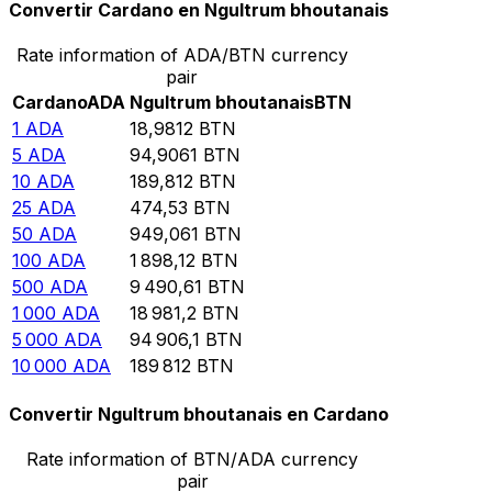
Convertir Cardano en Ngultrum bhoutanais
Rate information of ADA/BTN currency
pair
Cardano
ADA
Ngultrum bhoutanais
BTN
1
ADA
18,9812
BTN
5
ADA
94,9061
BTN
10
ADA
189,812
BTN
25
ADA
474,53
BTN
50
ADA
949,061
BTN
100
ADA
1 898,12
BTN
500
ADA
9 490,61
BTN
1 000
ADA
18 981,2
BTN
5 000
ADA
94 906,1
BTN
10 000
ADA
189 812
BTN
Convertir Ngultrum bhoutanais en Cardano
Rate information of BTN/ADA currency
pair