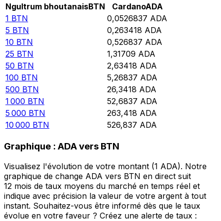
Ngultrum bhoutanais
BTN
Cardano
ADA
1
BTN
0,0526837
ADA
5
BTN
0,263418
ADA
10
BTN
0,526837
ADA
25
BTN
1,31709
ADA
50
BTN
2,63418
ADA
100
BTN
5,26837
ADA
500
BTN
26,3418
ADA
1 000
BTN
52,6837
ADA
5 000
BTN
263,418
ADA
10 000
BTN
526,837
ADA
Graphique : ADA vers BTN
Visualisez l'évolution de votre montant (1 ADA). Notre
graphique de change ADA vers BTN en direct suit
12 mois de taux moyens du marché en temps réel et
indique avec précision la valeur de votre argent à tout
instant. Souhaitez-vous être informé dès que le taux
évolue en votre faveur ? Créez une alerte de taux :