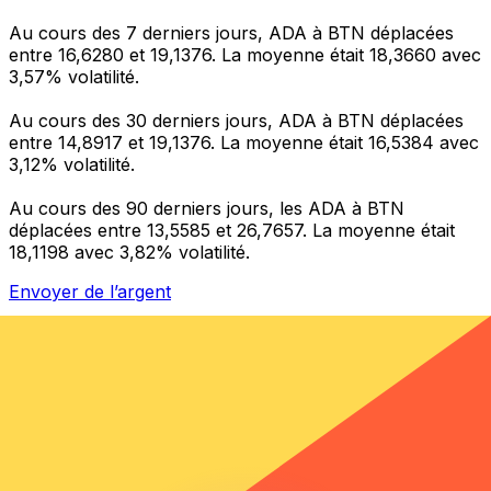
Au cours des 7 derniers jours, ADA à BTN déplacées
entre 16,6280 et 19,1376. La moyenne était 18,3660 avec
3,57% volatilité.
Au cours des 30 derniers jours, ADA à BTN déplacées
entre 14,8917 et 19,1376. La moyenne était 16,5384 avec
3,12% volatilité.
Au cours des 90 derniers jours, les ADA à BTN
déplacées entre 13,5585 et 26,7657. La moyenne était
18,1198 avec 3,82% volatilité.
Envoyer de l’argent
Gérez votre argent et vos devises lorsque vous
êtes en déplacement
L'application Xe réunit toutes les fonctionnalités
nécessaires pour vos transferts d'argent internationaux
et la gestion de vos devises. Convertissez des devises,
programmez des alertes de taux et transférez de