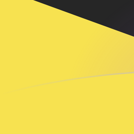
Le taux de change de ADA vers BND a
Convertir Cardano en Dollar du Brunei
Rate information of ADA/BND
currency pair
Cardano
ADA
Dollar du Brunei
BND
1
ADA
0,259335
BND
5
ADA
1,29667
BND
10
ADA
2,59335
BND
25
ADA
6,48337
BND
50
ADA
12,9667
BND
100
ADA
25,9335
BND
500
ADA
129,667
BND
1 000
ADA
259,335
BND
5 000
ADA
1 296,67
BND
10 000
ADA
2 593,35
BND