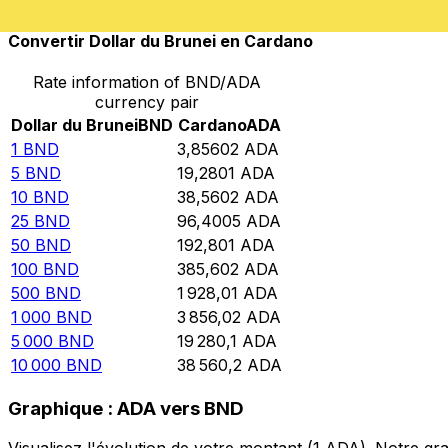
Convertir Dollar du Brunei en Cardano
Rate information of BND/ADA
currency pair
Dollar du Brunei
BND
Cardano
ADA
1
BND
3,85602
ADA
5
BND
19,2801
ADA
10
BND
38,5602
ADA
25
BND
96,4005
ADA
50
BND
192,801
ADA
100
BND
385,602
ADA
500
BND
1 928,01
ADA
1 000
BND
3 856,02
ADA
5 000
BND
19 280,1
ADA
10 000
BND
38 560,2
ADA
Graphique : ADA vers BND