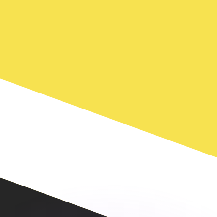
ouvons battre les taux des concurrents.
rtisseur. Ceci est fourni à titre informatif uniquement. Vo
anger avec Xe ?