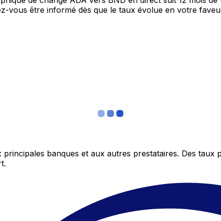
graphique de change ADA vers BND en direct suit 12 mois d
itez-vous être informé dès que le taux évolue en votre fav
 principales banques et aux autres prestataires. Des taux 
t.