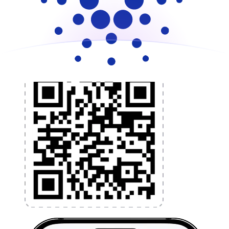
programmez des alertes de taux et transférez de
l'argent à l'étranger sans frais cachés. Téléchargez
l'application dès aujourd'hui !