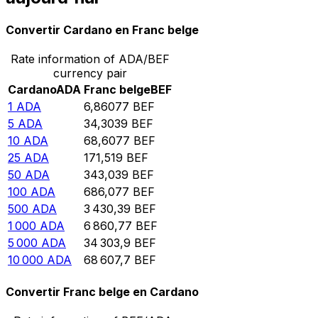
Convertir Cardano en Franc belge
Rate information of ADA/BEF
currency pair
Cardano
ADA
Franc belge
BEF
1
ADA
6,86077
BEF
5
ADA
34,3039
BEF
10
ADA
68,6077
BEF
25
ADA
171,519
BEF
50
ADA
343,039
BEF
100
ADA
686,077
BEF
500
ADA
3 430,39
BEF
1 000
ADA
6 860,77
BEF
5 000
ADA
34 303,9
BEF
10 000
ADA
68 607,7
BEF
Convertir Franc belge en Cardano