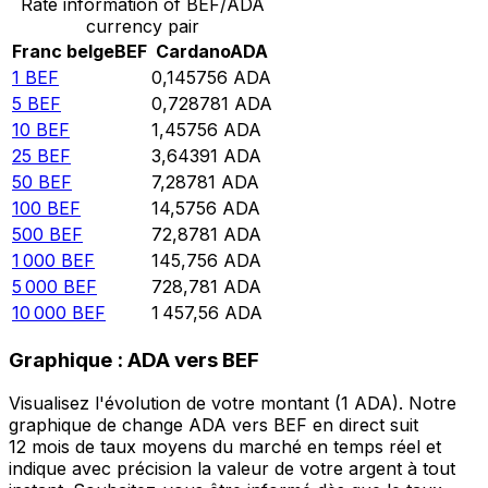
Rate information of BEF/ADA
currency pair
Franc belge
BEF
Cardano
ADA
1
BEF
0,145756
ADA
5
BEF
0,728781
ADA
10
BEF
1,45756
ADA
25
BEF
3,64391
ADA
50
BEF
7,28781
ADA
100
BEF
14,5756
ADA
500
BEF
72,8781
ADA
1 000
BEF
145,756
ADA
5 000
BEF
728,781
ADA
10 000
BEF
1 457,56
ADA
Graphique : ADA vers BEF
Visualisez l'évolution de votre montant (1 ADA). Notre
graphique de change ADA vers BEF en direct suit
12 mois de taux moyens du marché en temps réel et
indique avec précision la valeur de votre argent à tout