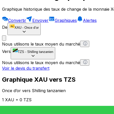
Graphique historique des taux de change de la monnaie X
Convertir
Envoyer
Graphiques
Alertes
De
XAU
-
Once d’or
Nous utilisons le taux moyen du marché
Vers
TZS
-
Shilling tanzanien
Nous utilisons le taux moyen du marché
Voir le devis du transfert
Graphique XAU vers TZS
Once d’or vers Shilling tanzanien
1 XAU = 0 TZS
12H
1D
1W
1M
1Y
2Y
5Y
10Y