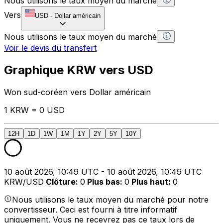
Nous utilisons le taux moyen du marché
Vers
USD
-
Dollar américain
Nous utilisons le taux moyen du marché
Voir le devis du transfert
Graphique KRW vers USD
Won sud-coréen vers Dollar américain
1 KRW = 0 USD
12H
1D
1W
1M
1Y
2Y
5Y
10Y
10 août 2026, 10:49 UTC - 10 août 2026, 10:49 UTC
KRW/USD
Clôture
:
0
Plus bas
:
0
Plus haut
:
0
Nous utilisons le taux moyen du marché pour notre
convertisseur. Ceci est fourni à titre informatif
uniquement. Vous ne recevrez pas ce taux lors de