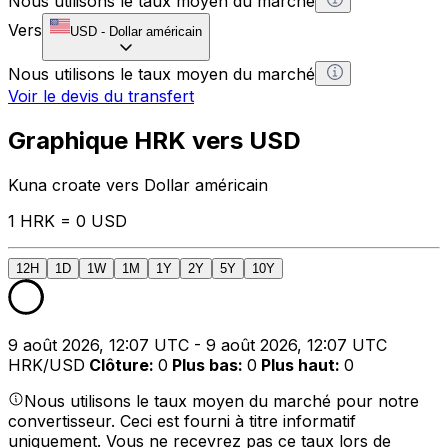
Nous utilisons le taux moyen du marché
Vers
USD
-
Dollar américain
Nous utilisons le taux moyen du marché
Voir le devis du transfert
Graphique HRK vers USD
Kuna croate vers Dollar américain
1 HRK = 0 USD
12H
1D
1W
1M
1Y
2Y
5Y
10Y
9 août 2026, 12:07 UTC - 9 août 2026, 12:07 UTC
HRK/USD
Clôture
:
0
Plus bas
:
0
Plus haut
:
0
Nous utilisons le taux moyen du marché pour notre
convertisseur. Ceci est fourni à titre informatif
uniquement. Vous ne recevrez pas ce taux lors de