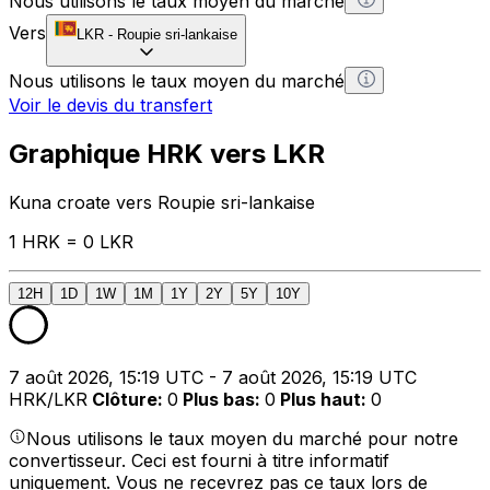
Nous utilisons le taux moyen du marché
Vers
LKR
-
Roupie sri-lankaise
Nous utilisons le taux moyen du marché
Voir le devis du transfert
Graphique HRK vers LKR
Kuna croate vers Roupie sri-lankaise
1 HRK = 0 LKR
12H
1D
1W
1M
1Y
2Y
5Y
10Y
7 août 2026, 15:19 UTC - 7 août 2026, 15:19 UTC
HRK/LKR
Clôture
:
0
Plus bas
:
0
Plus haut
:
0
Nous utilisons le taux moyen du marché pour notre
convertisseur. Ceci est fourni à titre informatif
uniquement. Vous ne recevrez pas ce taux lors de