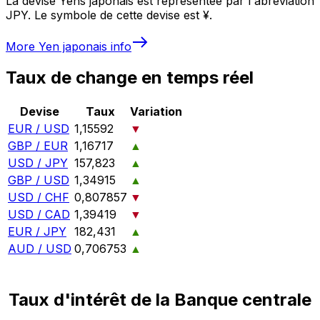
La devise Yens japonais est représentée par l'abréviation
JPY. Le symbole de cette devise est ¥.
More
Yen japonais
info
Taux de change en temps réel
Devise
Taux
Variation
EUR / USD
1,15592
▼
GBP / EUR
1,16717
▲
USD / JPY
157,823
▲
GBP / USD
1,34915
▲
USD / CHF
0,807857
▼
USD / CAD
1,39419
▼
EUR / JPY
182,431
▲
AUD / USD
0,706753
▲
Taux d'intérêt de la Banque centrale