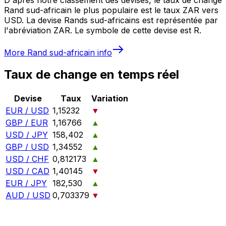
Rand sud-africain le plus populaire est le taux ZAR vers
USD. La devise Rands sud-africains est représentée par
l'abréviation ZAR. Le symbole de cette devise est R.
More
Rand sud-africain
info
Taux de change en temps réel
Devise
Taux
Variation
EUR / USD
1,15232
▼
GBP / EUR
1,16766
▲
USD / JPY
158,402
▲
GBP / USD
1,34552
▲
USD / CHF
0,812173
▲
USD / CAD
1,40145
▼
EUR / JPY
182,530
▲
AUD / USD
0,703379
▼