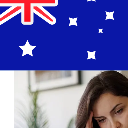
Les délais de livraison pour les transferts internationaux
avec Slovenska sporitelna de Pays membres de l'Euro à
Australie varient selon le mode de paiement et le
moment de la transaction. En général, les virements
bancaires internationaux prennent de 1 à 5 jours
ouvrables. Des facteurs tels que les jours fériés
bancaires et les contrôles de sécurité peuvent
également influencer la livraison. Vérifiez les délais de
Slovenska sporitelna, a.spour éviter les retards.