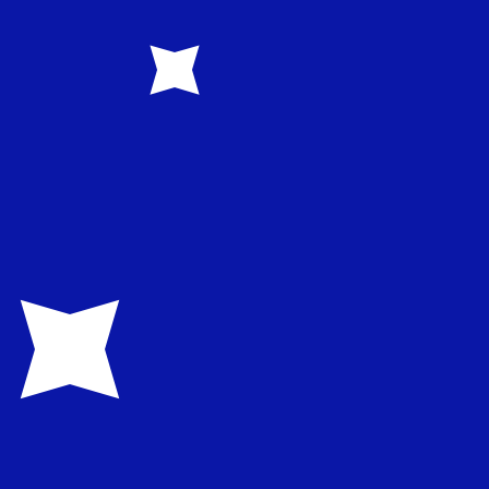
1.606900
€0