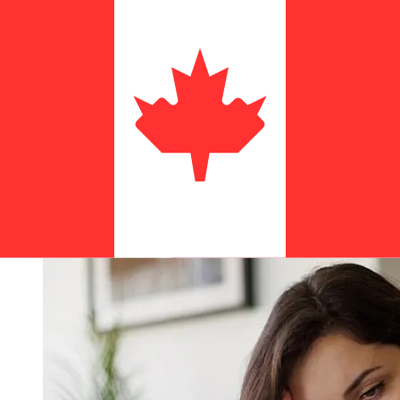
National Bank of Denmark DKK CAD
?
Les délais de livraison pour les transferts internationaux
avec National Bank of Denmark de Danemark à Canada
varient selon le mode de paiement et le moment de la
transaction. En général, les virements bancaires
internationaux prennent de 1 à 5 jours ouvrables. Des
facteurs tels que les jours fériés bancaires et les
contrôles de sécurité peuvent également influencer la
livraison. Vérifiez les délais de Danmarks
Nationalbankpour éviter les retards.