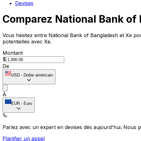
Devises
Comparez National Bank of
Vous hésitez entre National Bank of Bangladesh et Xe pou
potentielles avec Xe.
Montant
$
De
USD
-
Dollar américain
À
EUR
-
Euro
Parlez avec un expert en devises dès aujourd'hui.
Nous p
Planifier un appel