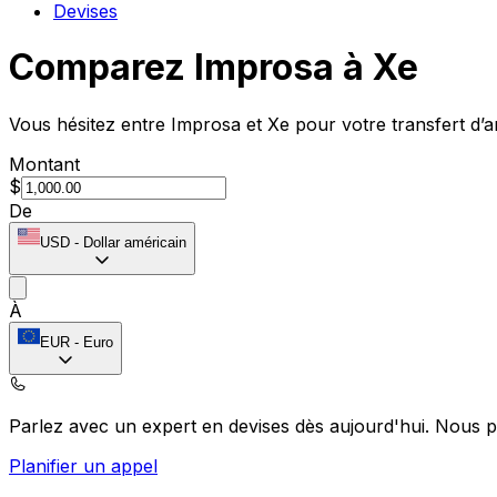
Devises
Comparez Improsa à Xe
Vous hésitez entre Improsa et Xe pour votre transfert d’a
Montant
$
De
USD
-
Dollar américain
À
EUR
-
Euro
Parlez avec un expert en devises dès aujourd'hui.
Nous p
Planifier un appel