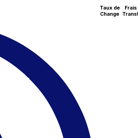
Taux de
Frais
Change
Trans