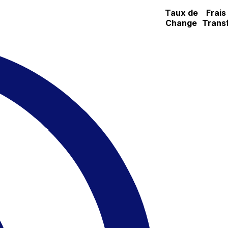
Taux de
Frais
Change
Trans