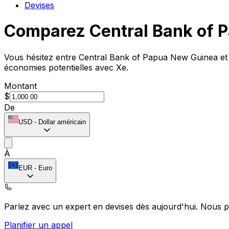
Devises
Comparez Central Bank of 
Vous hésitez entre Central Bank of Papua New Guinea et X
économies potentielles avec Xe.
Montant
$
De
USD
-
Dollar américain
À
EUR
-
Euro
Parlez avec un expert en devises dès aujourd'hui.
Nous p
Planifier un appel