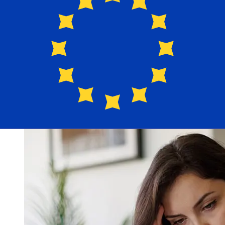
Bank of Ecuador USD EUR ?
Les délais de livraison pour les transferts internationaux
avec Central Bank of Ecuador de États-Unis à Pays
membres de l'Euro varient selon le mode de paiement et
le moment de la transaction. En général, les virements
bancaires internationaux prennent de 1 à 5 jours
ouvrables. Des facteurs tels que les jours fériés
bancaires et les contrôles de sécurité peuvent
également influencer la livraison. Vérifiez les délais de
Banco Central del Ecuadorpour éviter les retards.