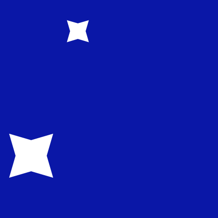
1.606300
€0