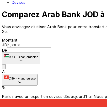
Devises
Comparez Arab Bank JOD à 
Vous envisagez d’utiliser Arab Bank pour votre transfer
Xe.
Montant
JD
De
JOD
-
Dinar jordanien
À
CHF
-
Franc suisse
Parlez avec un expert en devises dès aujourd'hui.
Nous p
Planifier un appel