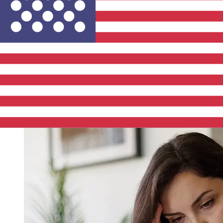
Bank Slovenia EUR USD ?
Les délais de livraison pour les transferts internationaux
avec Addiko Bank Slovenia de Pays membres de l'Euro
à États-Unis varient selon le mode de paiement et le
moment de la transaction. En général, les virements
bancaires internationaux prennent de 1 à 5 jours
ouvrables. Des facteurs tels que les jours fériés
bancaires et les contrôles de sécurité peuvent
également influencer la livraison. Vérifiez les délais de
Addiko Bank d.dpour éviter les retards.