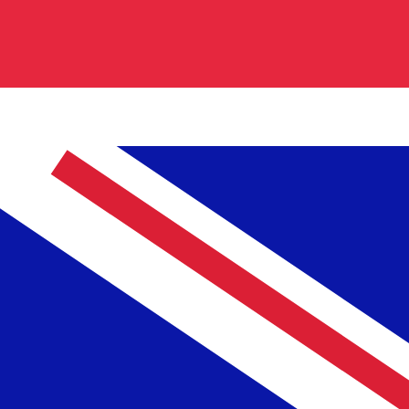
0.840000
€0