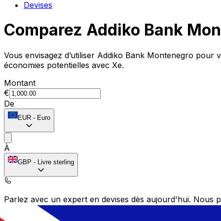
Devises
Comparez Addiko Bank Mont
Vous envisagez d’utiliser Addiko Bank Montenegro pour 
économies potentielles avec Xe.
Montant
€
De
EUR
-
Euro
À
GBP
-
Livre sterling
Parlez avec un expert en devises dès aujourd'hui.
Nous p
Planifier un appel