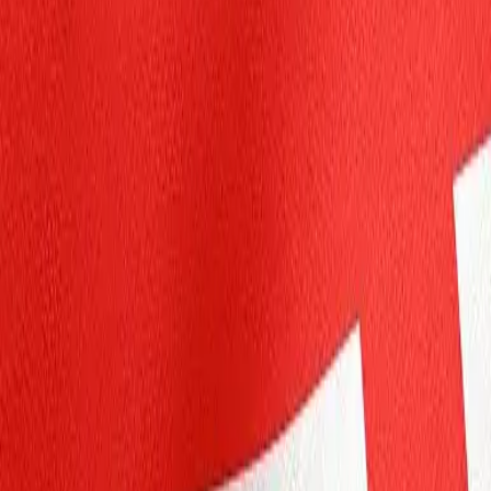
Particuliers
Business
Plateforme
FR-FR
Connexion
Inscription
Centre d'aide
Télécharger l'application
Basculer le menu
Home