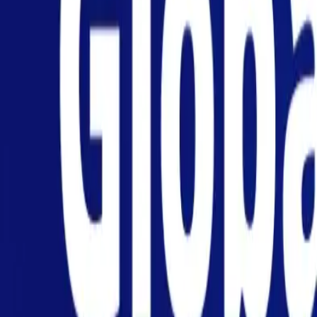
Particuliers
Business
Plateforme
FR-FR
Connexion
Inscription
Centre d'aide
Télécharger l'application
Basculer le menu
Home