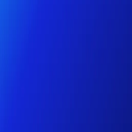
Particuliers
Business
Plateforme
FR-FR
Connexion
Inscription
Centre d'aide
Télécharger l'application
Basculer le menu
Home