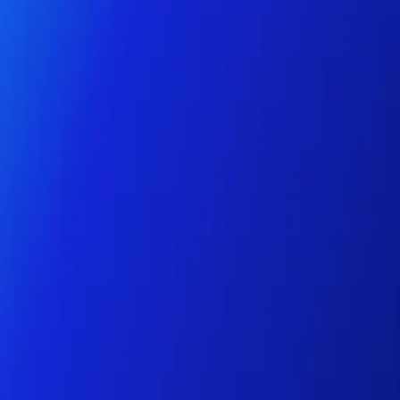
Particuliers
Business
Plateforme
FR-FR
Connexion
Inscription
Centre d'aide
Télécharger l'application
Basculer le menu
Home