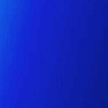
Particuliers
Business
Plateforme
FR-FR
Connexion
Inscription
Centre d'aide
Télécharger l'application
Basculer le menu
Home