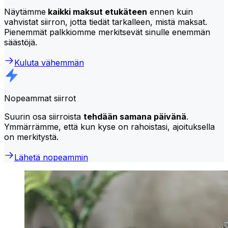
Näytämme
kaikki maksut etukäteen
ennen kuin
vahvistat siirron, jotta tiedät tarkalleen, mistä maksat.
Pienemmät palkkiomme merkitsevät sinulle enemmän
säästöjä.
Kuluta vähemmän
Nopeammat siirrot
Suurin osa siirroista
tehdään samana päivänä
.
Ymmärrämme, että kun kyse on rahoistasi, ajoituksella
on merkitystä.
Lähetä nopeammin