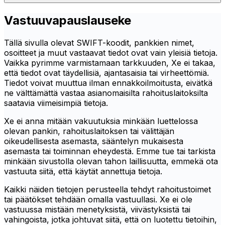
Vastuuvapauslauseke
Tällä sivulla olevat SWIFT-koodit, pankkien nimet,
osoitteet ja muut vastaavat tiedot ovat vain yleisiä tietoja.
Vaikka pyrimme varmistamaan tarkkuuden, Xe ei takaa,
että tiedot ovat täydellisiä, ajantasaisia tai virheettömiä.
Tiedot voivat muuttua ilman ennakkoilmoitusta, eivätkä
ne välttämättä vastaa asianomaisilta rahoituslaitoksilta
saatavia viimeisimpiä tietoja.
Xe ei anna mitään vakuutuksia minkään luettelossa
olevan pankin, rahoituslaitoksen tai välittäjän
oikeudellisesta asemasta, sääntelyn mukaisesta
asemasta tai toiminnan eheydestä. Emme tue tai tarkista
minkään sivustolla olevan tahon laillisuutta, emmekä ota
vastuuta siitä, että käytät annettuja tietoja.
Kaikki näiden tietojen perusteella tehdyt rahoitustoimet
tai päätökset tehdään omalla vastuullasi. Xe ei ole
vastuussa mistään menetyksistä, viivästyksistä tai
vahingoista, jotka johtuvat siitä, että on luotettu tietoihin,