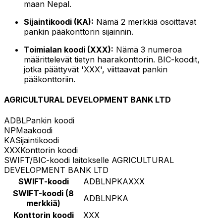
maan Nepal.
Sijaintikoodi (KA):
Nämä 2 merkkiä osoittavat
pankin pääkonttorin sijainnin.
Toimialan koodi (XXX):
Nämä 3 numeroa
määrittelevät tietyn haarakonttorin. BIC-koodit,
jotka päättyvät 'XXX', viittaavat pankin
pääkonttoriin.
AGRICULTURAL DEVELOPMENT BANK LTD
ADBL
Pankin koodi
NP
Maakoodi
KA
Sijaintikoodi
XXX
Konttorin koodi
SWIFT/BIC-koodi laitokselle AGRICULTURAL
DEVELOPMENT BANK LTD
SWIFT-koodi
ADBLNPKAXXX
SWIFT-koodi (8
ADBLNPKA
merkkiä)
Konttorin koodi
XXX