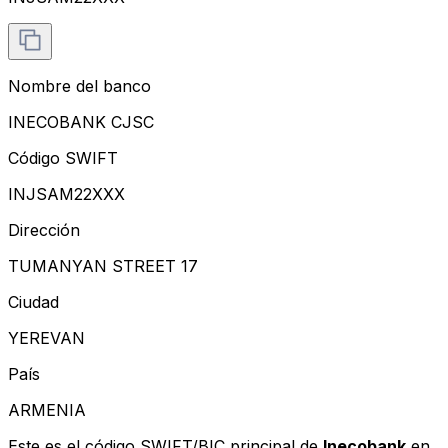
Nombre del banco
INECOBANK CJSC
Código SWIFT
INJSAM22XXX
Dirección
TUMANYAN STREET 17
Ciudad
YEREVAN
País
ARMENIA
Este es el código SWIFT/BIC principal de
Inecobank
en