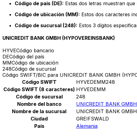
Código de país (DE):
Estas dos letras muestran que 
Código de ubicación (MM):
Estos dos caracteres ind
Código de sucursal (248):
Estos 3 dígitos especific
UNICREDIT BANK GMBH (HYPOVEREINSBANK)
HYVE
Código bancario
DE
Código del país
MM
Código de ubicación
248
Código de sucursal
Código SWIFT/BIC para UNICREDIT BANK GMBH (HY
Código SWIFT
HYVEDEMM248
Código SWIFT (8 caracteres)
HYVEDEMM
Código de sucursal
248
Nombre del banco
UNICREDIT BANK GMBH
Nombre de la sucursal
UNICREDIT BANK GMBH
Ciudad
GREIFSWALD
País
Alemania