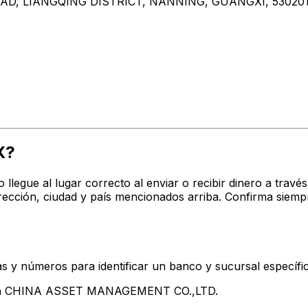
D, LIANGQING DISTRICT, NANNING, GUANGXI, 53020
X?
o llegue al lugar correcto al enviar o recibir dinero a t
ión, ciudad y país mencionados arriba. Confirma siempr
s y números para identificar un banco y sucursal específi
ntan CHINA ASSET MANAGEMENT CO.,LTD.