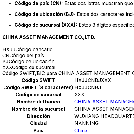
Código de país (CN):
Estas dos letras muestran que 
Código de ubicación (BJ):
Estos dos caracteres indi
Código de sucursal (XXX):
Estos 3 dígitos especifi
CHINA ASSET MANAGEMENT CO.,LTD.
HXJJ
Código bancario
CN
Código del país
BJ
Código de ubicación
XXX
Código de sucursal
Código SWIFT/BIC para CHINA ASSET MANAGEMENT C
Código SWIFT
HXJJCNBJXXX
Código SWIFT (8 caracteres)
HXJJCNBJ
Código de sucursal
XXX
Nombre del banco
CHINA ASSET MANAGEM
Nombre de la sucursal
CHINA ASSET MANAGEM
Dirección
WUXIANG HEADQUARTE
Ciudad
NANNING
País
China