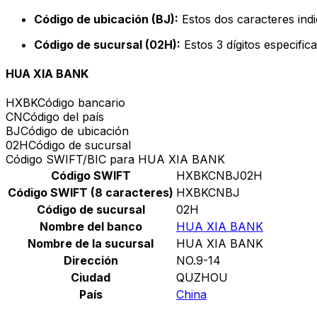
Código de ubicación (BJ):
Estos dos caracteres indi
Código de sucursal (02H):
Estos 3 dígitos especific
HUA XIA BANK
HXBK
Código bancario
CN
Código del país
BJ
Código de ubicación
02H
Código de sucursal
Código SWIFT/BIC para HUA XIA BANK
Código SWIFT
HXBKCNBJ02H
Código SWIFT (8 caracteres)
HXBKCNBJ
Código de sucursal
02H
Nombre del banco
HUA XIA BANK
Nombre de la sucursal
HUA XIA BANK
Dirección
NO.9-14
Ciudad
QUZHOU
País
China