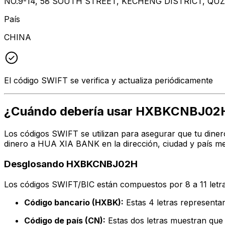
NO.9-14, 58 SOUTH STREET, KECHENG DISTRICT, QU
País
CHINA
El código SWIFT se verifica y actualiza periódicamente
¿Cuándo debería usar HXBKCNBJ02
Los códigos SWIFT se utilizan para asegurar que tu diner
dinero a HUA XIA BANK en la dirección, ciudad y país me
Desglosando HXBKCNBJ02H
Los códigos SWIFT/BIC están compuestos por 8 a 11 letra
Código bancario (HXBK):
Estas 4 letras represen
Código de país (CN):
Estas dos letras muestran que 