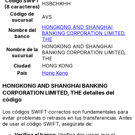
Código SWIFT
HSBCHKHH
(8 caracteres)
Código de
AVS
sucursal
HONGKONG AND SHANGHAI
Nombre del
BANKING CORPORATION LIMITED,
banco
THE
HONGKONG AND SHANGHAI
Nombre de la
BANKING CORPORATION LIMITED,
sucursal
THE
Ciudad
HONG KONG
País
Hong Kong
HONGKONG AND SHANGHAI BANKING
CORPORATION LIMITED, THE detalles del
código
Los códigos SWIFT correctos son fundamentales para
evitar problemas o retrasos en tus transferencias. Antes
de usar el código SWIFT, asegúrate de:
Verifica el banco:
Verifica dos veces que el