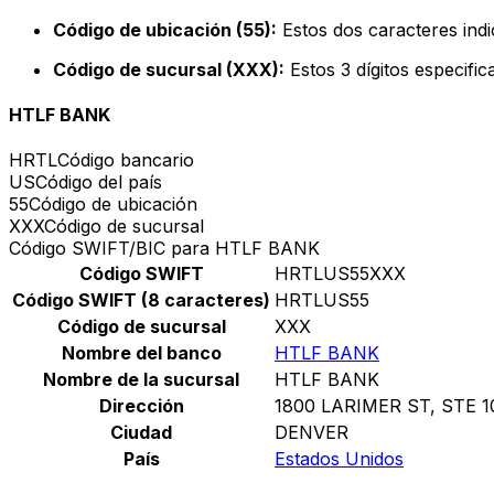
Código de ubicación (55):
Estos dos caracteres indi
Código de sucursal (XXX):
Estos 3 dígitos especifi
HTLF BANK
HRTL
Código bancario
US
Código del país
55
Código de ubicación
XXX
Código de sucursal
Código SWIFT/BIC para HTLF BANK
Código SWIFT
HRTLUS55XXX
Código SWIFT (8 caracteres)
HRTLUS55
Código de sucursal
XXX
Nombre del banco
HTLF BANK
Nombre de la sucursal
HTLF BANK
Dirección
1800 LARIMER ST, STE 1
Ciudad
DENVER
País
Estados Unidos