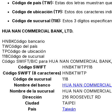
Código de país (TW):
Estas dos letras muestran que
Código de ubicación (TP):
Estos dos caracteres indi
Código de sucursal (118):
Estos 3 dígitos especifica
HUA NAN COMMERCIAL BANK, LTD.
HNBK
Código bancario
TW
Código del país
TP
Código de ubicación
118
Código de sucursal
Código SWIFT/BIC para HUA NAN COMMERCIAL BANK,
Código SWIFT
HNBKTWTP118
Código SWIFT (8 caracteres)
HNBKTWTP
Código de sucursal
118
Nombre del banco
HUA NAN COMMERCIAL 
Nombre de la sucursal
HUA NAN COMMERCIAL 
Dirección
216 ROOSEVELT RD
Ciudad
TAIPEI
País
Taiwán