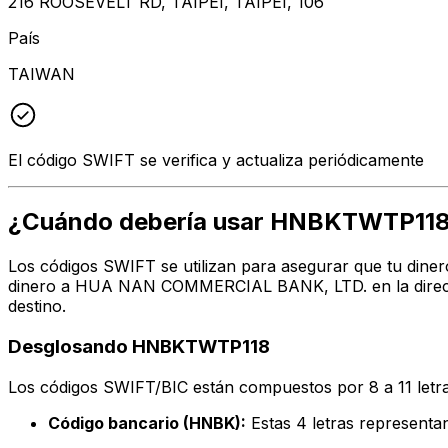
216 ROOSEVELT RD, TAIPEI, TAIPEI, 106
País
TAIWAN
El código SWIFT se verifica y actualiza periódicamente
¿Cuándo debería usar HNBKTWTP11
Los códigos SWIFT se utilizan para asegurar que tu diner
dinero a HUA NAN COMMERCIAL BANK, LTD. en la direcció
destino.
Desglosando HNBKTWTP118
Los códigos SWIFT/BIC están compuestos por 8 a 11 letra
Código bancario (HNBK):
Estas 4 letras represe