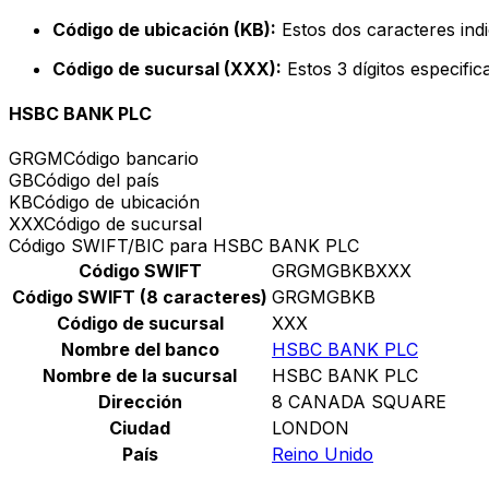
Código de ubicación (KB):
Estos dos caracteres indi
Código de sucursal (XXX):
Estos 3 dígitos especifi
HSBC BANK PLC
GRGM
Código bancario
GB
Código del país
KB
Código de ubicación
XXX
Código de sucursal
Código SWIFT/BIC para HSBC BANK PLC
Código SWIFT
GRGMGBKBXXX
Código SWIFT (8 caracteres)
GRGMGBKB
Código de sucursal
XXX
Nombre del banco
HSBC BANK PLC
Nombre de la sucursal
HSBC BANK PLC
Dirección
8 CANADA SQUARE
Ciudad
LONDON
País
Reino Unido