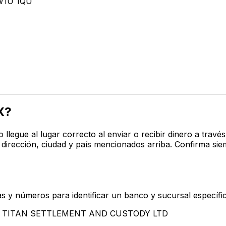
W1U 1QU
X?
o llegue al lugar correcto al enviar o recibir dinero a t
cción, ciudad y país mencionados arriba. Confirma siem
s y números para identificar un banco y sucursal específi
ntan TITAN SETTLEMENT AND CUSTODY LTD