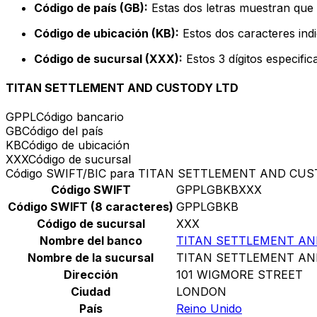
Código de país (GB):
Estas dos letras muestran que 
Código de ubicación (KB):
Estos dos caracteres indi
Código de sucursal (XXX):
Estos 3 dígitos especifi
TITAN SETTLEMENT AND CUSTODY LTD
GPPL
Código bancario
GB
Código del país
KB
Código de ubicación
XXX
Código de sucursal
Código SWIFT/BIC para TITAN SETTLEMENT AND CUS
Código SWIFT
GPPLGBKBXXX
Código SWIFT (8 caracteres)
GPPLGBKB
Código de sucursal
XXX
Nombre del banco
TITAN SETTLEMENT AN
Nombre de la sucursal
TITAN SETTLEMENT AN
Dirección
101 WIGMORE STREET
Ciudad
LONDON
País
Reino Unido