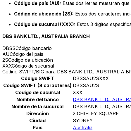
Código de país (AU):
Estas dos letras muestran que e
Código de ubicación (2S):
Estos dos caracteres indi
Código de sucursal (XXX):
Estos 3 dígitos especifi
DBS BANK LTD., AUSTRALIA BRANCH
DBSS
Código bancario
AU
Código del país
2S
Código de ubicación
XXX
Código de sucursal
Código SWIFT/BIC para DBS BANK LTD., AUSTRALIA 
Código SWIFT
DBSSAU2SXXX
Código SWIFT (8 caracteres)
DBSSAU2S
Código de sucursal
XXX
Nombre del banco
DBS BANK LTD., AUSTR
Nombre de la sucursal
DBS BANK LTD., AUSTR
Dirección
2 CHIFLEY SQUARE
Ciudad
SYDNEY
País
Australia