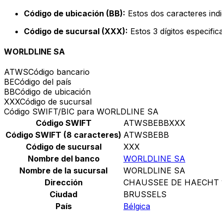
Código de ubicación (BB):
Estos dos caracteres indi
Código de sucursal (XXX):
Estos 3 dígitos especifi
WORLDLINE SA
ATWS
Código bancario
BE
Código del país
BB
Código de ubicación
XXX
Código de sucursal
Código SWIFT/BIC para WORLDLINE SA
Código SWIFT
ATWSBEBBXXX
Código SWIFT (8 caracteres)
ATWSBEBB
Código de sucursal
XXX
Nombre del banco
WORLDLINE SA
Nombre de la sucursal
WORLDLINE SA
Dirección
CHAUSSEE DE HAECHT 
Ciudad
BRUSSELS
País
Bélgica