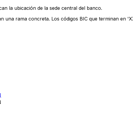
can la ubicación de la sede central del banco.
can una rama concreta. Los códigos BIC que terminan en 'XXX
N
N