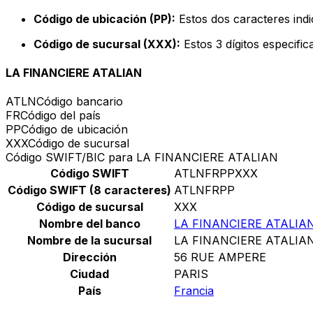
Código de ubicación (PP):
Estos dos caracteres indi
Código de sucursal (XXX):
Estos 3 dígitos especifi
LA FINANCIERE ATALIAN
ATLN
Código bancario
FR
Código del país
PP
Código de ubicación
XXX
Código de sucursal
Código SWIFT/BIC para LA FINANCIERE ATALIAN
Código SWIFT
ATLNFRPPXXX
Código SWIFT (8 caracteres)
ATLNFRPP
Código de sucursal
XXX
Nombre del banco
LA FINANCIERE ATALIA
Nombre de la sucursal
LA FINANCIERE ATALIA
Dirección
56 RUE AMPERE
Ciudad
PARIS
País
Francia