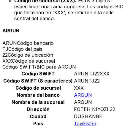
Código de sucursal (XXX):
Estos 3 dígitos
especifican una rama concreta. Los códigos BIC
que terminan en 'XXX', se refieren a la sede
central del banco.
ARGUN
ARUN
Código bancario
TJ
Código del país
22
Código de ubicación
XXX
Código de sucursal
Código SWIFT/BIC para ARGUN
Código SWIFT
ARUNTJ22XXX
Código SWIFT (8 caracteres)
ARUNTJ22
Código de sucursal
XXX
Nombre del banco
ARGUN
Nombre de la sucursal
ARGUN
Dirección
FOTEH NIYOZI 32
Ciudad
DUSHANBE
País
Tayikistán