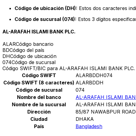
Código de ubicación (DH):
Estos dos caracteres indi
Código de sucursal (074):
Estos 3 dígitos especific
AL-ARAFAH ISLAMI BANK PLC.
ALAR
Código bancario
BD
Código del país
DH
Código de ubicación
074
Código de sucursal
Código SWIFT/BIC para AL-ARAFAH ISLAMI BANK PLC.
Código SWIFT
ALARBDDH074
Código SWIFT (8 caracteres)
ALARBDDH
Código de sucursal
074
Nombre del banco
AL-ARAFAH ISLAMI BAN
Nombre de la sucursal
AL-ARAFAH ISLAMI BAN
Dirección
85/87 NAWABPUR ROAD
Ciudad
DHAKA
País
Bangladesh