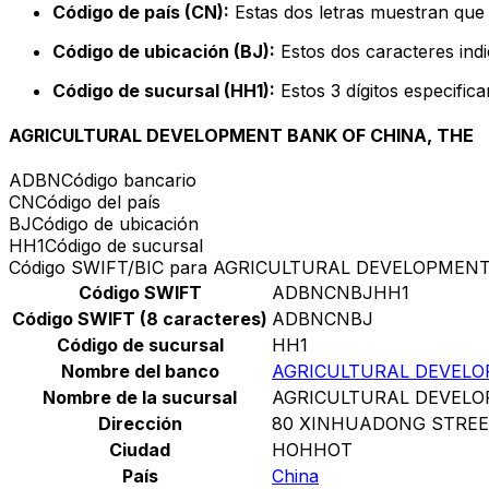
Código de país (CN):
Estas dos letras muestran que 
Código de ubicación (BJ):
Estos dos caracteres indi
Código de sucursal (HH1):
Estos 3 dígitos especific
AGRICULTURAL DEVELOPMENT BANK OF CHINA, THE
ADBN
Código bancario
CN
Código del país
BJ
Código de ubicación
HH1
Código de sucursal
Código SWIFT/BIC para AGRICULTURAL DEVELOPMEN
Código SWIFT
ADBNCNBJHH1
Código SWIFT (8 caracteres)
ADBNCNBJ
Código de sucursal
HH1
Nombre del banco
AGRICULTURAL DEVELO
Nombre de la sucursal
AGRICULTURAL DEVELO
Dirección
80 XINHUADONG STRE
Ciudad
HOHHOT
País
China