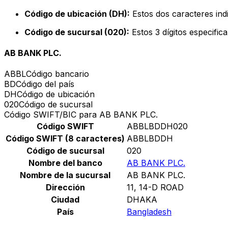
Código de ubicación (DH):
Estos dos caracteres indi
Código de sucursal (020):
Estos 3 dígitos especific
AB BANK PLC.
ABBL
Código bancario
BD
Código del país
DH
Código de ubicación
020
Código de sucursal
Código SWIFT/BIC para AB BANK PLC.
Código SWIFT
ABBLBDDH020
Código SWIFT (8 caracteres)
ABBLBDDH
Código de sucursal
020
Nombre del banco
AB BANK PLC.
Nombre de la sucursal
AB BANK PLC.
Dirección
11, 14-D ROAD
Ciudad
DHAKA
País
Bangladesh