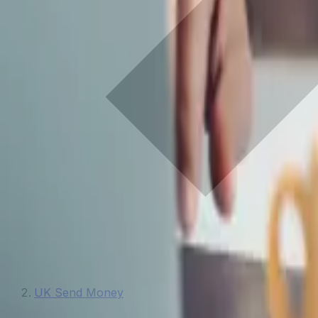
UK Send Money